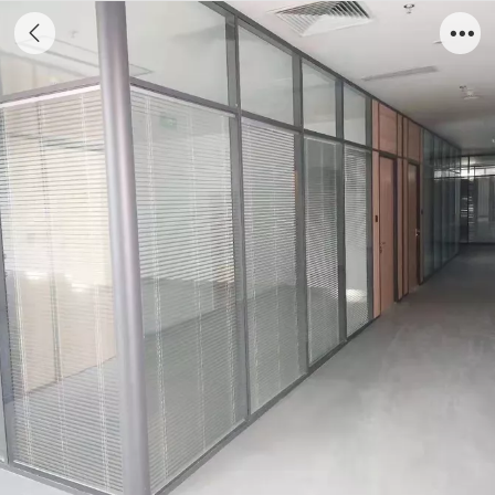
双玻百页玻璃隔断