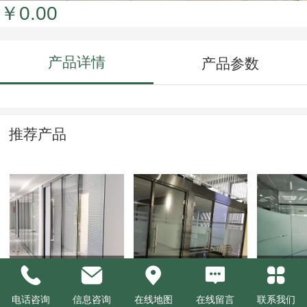
￥0.00
产品详情
产品参数
推荐产品
双玻百页玻璃隔断
不锈钢隔断
单层玻
电话咨询
信息咨询
在线地图
在线留言
联系我们
￥0.00
￥0.00
￥0.00