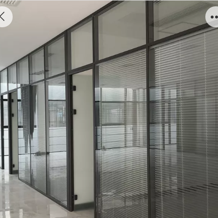
双玻百页玻璃隔断